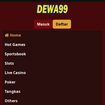
Masuk
Daftar
Home
Hot Games
Sportsbook
Slots
Live Casino
Poker
Tangkas
Others