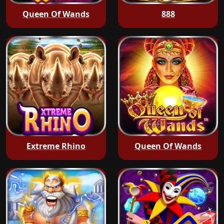
Queen Of Wands
888
Extreme Rhino
Queen Of Wands