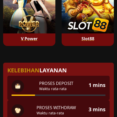
V Power
Slot88
KELEBIHAN
LAYANAN
PROSES DEPOSIT
1 mins
Waktu rata-rata
PROSES WITHDRAW
3 mins
Waktu rata-rata